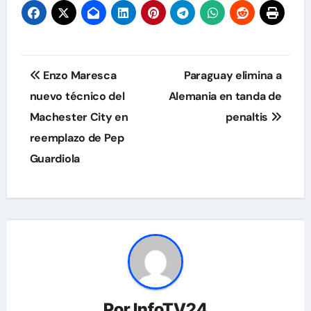
Navegación
Enzo Maresca
Paraguay elimina a
de
nuevo técnico del
Alemania en tanda de
Machester City en
penaltis
entradas
reemplazo de Pep
Guardiola
Por
InfoTV24