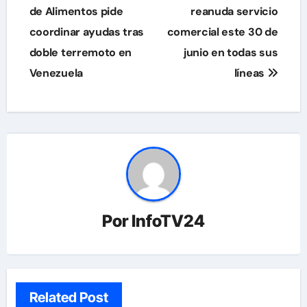
de
de Alimentos pide
reanuda servicio
coordinar ayudas tras
comercial este 30 de
entradas
doble terremoto en
junio en todas sus
Venezuela
líneas
Por
InfoTV24
Related Post