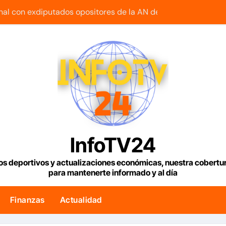
onal con exdiputados opositores de la AN de 2015
lar en Venezuela con fecha valor viernes 7 de agosto de 2026
s agrónomos insta a la banca a financiar la agricultura famili
duciendo café de «muy buena calidad» que está siendo expor
s Condiciones Meteorológicas para las próximas 24 horas, d
 edificios que no han sido atendidos
uetía reanuda sus operaciones de carga con primer vuelo 
InfoTV24
maestra con cáncer que creó una escuelita para niños damnif
os deportivos y actualizaciones económicas, nuestra cobert
para mantenerte informado y al día
e tenemos es la reinstitucionalización
ogo político iniciado en Venezuela
Finanzas
Actualidad