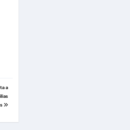
ta a
ilias
as