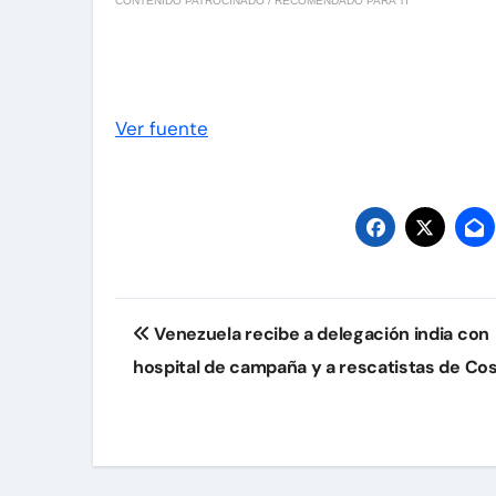
CONTENIDO PATROCINADO / RECOMENDADO PARA TI
Ver fuente
Navegación
Venezuela recibe a delegación india con
de
hospital de campaña y a rescatistas de Cos
entradas