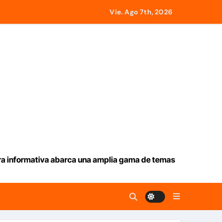
Vie. Ago 7th, 2026
ar
tado a 21 países
e este jueves 6 de agosto 2026
desde Panamá
icados en La Guaira
ura informativa abarca una amplia gama de temas