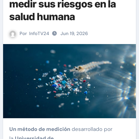
medir sus riesgos en la
salud humana
Por
InfoTV24
Jun 19, 2026
Un método de medición
desarrollado por
la
Universidad de