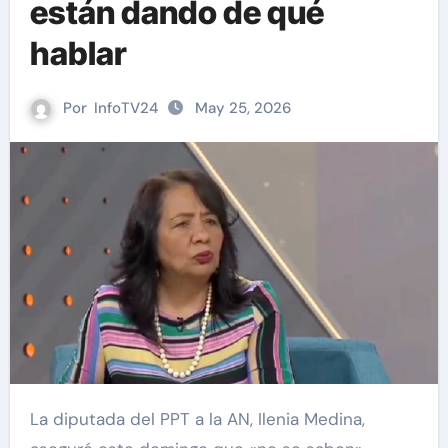
están dando de qué
hablar
Por
InfoTV24
May 25, 2026
La diputada del PPT a la AN, Ilenia Medina,