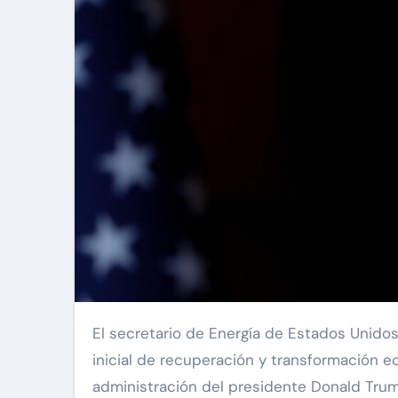
El secretario de Energía de Estados Unidos, Chris Wright, aseguró que Venezuela atraviesa una etapa
inicial de recuperación y transformación e
administración del presidente Donald Tru