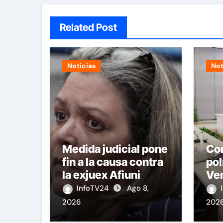
Related Post
Noticias
Not
Medida judicial pone
Con
fin a la causa contra
pol
la exjuex Afiuni
Ven
gob
InfoTV24
Ago 8,
op
2026
202