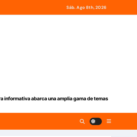
Sáb. Ago 8th, 2026
26-2030
on Juntas de Condominio
» para impulsar propuestas desde las comunidades
2.000 personas en una semana
ura informativa abarca una amplia gama de temas
erzas para ayudar a las familias de Venezuela