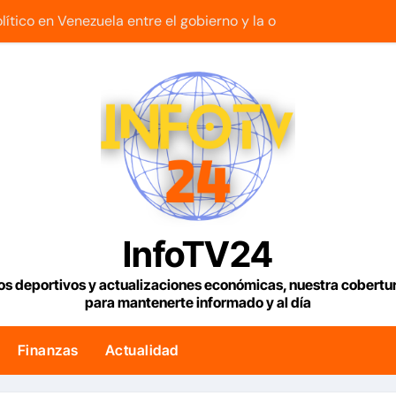
lítico en Venezuela entre el gobierno y la oposición
riella jura como presidente de Colombia para el periodo 20
lar en Venezuela con fecha valor lunes 10 de agosto de 2026
z lanza Plan Crediticio con Subsidio Directo en encuentro c
les y locales activan el encuentro «Repensando a Venezuela
s sube un 1,15%, con la vista puesta en el estrecho de Ormuz
espide de la presidencia desde la Casa de Nariño
InfoTV24
ce que plan habitacional por sismos ha beneficiado a unas 
os deportivos y actualizaciones económicas, nuestra cobert
para mantenerte informado y al día
untarios y los futbolistas del Caracas Fútbol Club juntaron fu
 fin a la causa contra la exjuex Afiuni
Finanzas
Actualidad