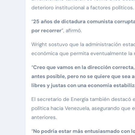
deterioro institucional a factores políticos.
“
25 años de dictadura comunista corrupta
por recorrer
”, afirmó.
Wright sostuvo que la administración est
económica que permita eventualmente la re
“
Creo que vamos en la dirección correcta,
antes posible, pero no se quiere que sea a
libres y justas con una economía estabil
El secretario de Energía también destacó e
política hacia Venezuela, asegurando que 
anteriores.
“
No podría estar más entusiasmado con lo