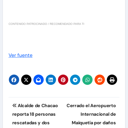
CONTENIDO PATROCINADO / RECOMENDADO PARA TI
Ver fuente
Navegación
Alcalde de Chacao
Cerrado el Aeropuerto
de
reporta 18 personas
Internacional de
rescatadas y dos
Maiquetía por daños
entradas