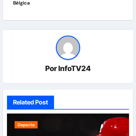
Bélgica
entradas
Por
InfoTV24
Related Post
Deporte