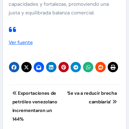
capacidades y fortalezas, promoviendo una
justa y equilibrada balanza comercial.
Ver fuente
Navegación
Exportaciones de
‘Se va a reducir brecha
de
petróleo venezolano
cambiaria’
incrementaron un
entradas
144%