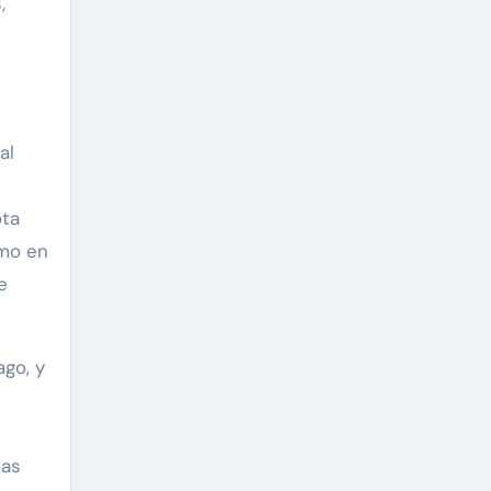
,
al
ota
smo en
e
ago, y
uas