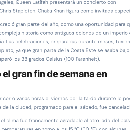
ngeles, Queen Latifah presentará un concierto con
ris Stapleton. Chaka Khan figura como invitada especi
 creció gran parte del año, como una oportunidad para 
compleja historia como antiguos colonos de un imperio
ia. Las celebraciones, preparadas durante meses, tuvie
pleto, ya que gran parte de la Costa Este se asaba bajo
peró los 38 grados Celsius (100 Farenheit).
o el gran fin de semana en
 cerró varias horas el viernes por la tarde durante lo pe
ia de la ciudad, programado para el sábado, fue cancelad
l clima fue francamente agradable al otro lado del país.
e temperaturas en torno a los 15 °C (60 °F), con algunas