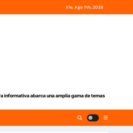
 este viernes 7 de agosto 2026
Vie. Ago 7th, 2026
 de EEUU
ultados’
mprendedores afectados por los terremotos
traer alrededor de 420.000 barriles diarios
lombia
ura informativa abarca una amplia gama de temas
ras mas de 70 años