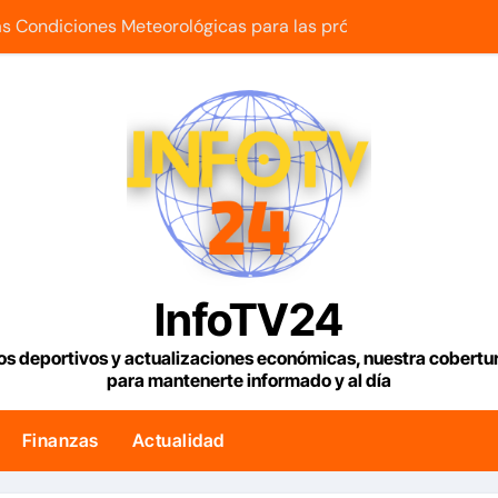
s Condiciones Meteorológicas para las próximas 24 horas, de
bra el inicio del diálogo en Venezuela y destaca el respaldo
 seremos jueces de las palabras, seremos testigos de los res
orga créditos a más de 1.000 comercios para apoyar a los e
e para 2028 puede aumentar su producción en Venezuela y ex
za Afiuni pidió cerrar su caso por grave enfermedad
riella, el abogado sin experiencia que empezó a gobernar Co
InfoTV24
os dos temblores que ocurrieron en Barquisimeto
os deportivos y actualizaciones económicas, nuestra cobert
para mantenerte informado y al día
vuelva a recibir los Juegos Centroamericanos y del Caribe t
de créditos para los damnificados de los terremotos
Finanzas
Actualidad