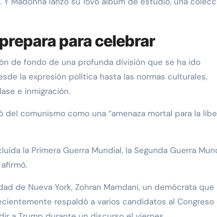
. Y Madonna lanzó su 15vo álbum de estudio, una colecc
 prepara para celebrar
lón de fondo de una profunda división que se ha ido
sde la expresión política hasta las normas culturales,
lase e inmigración.
ó del comunismo como una “amenaza mortal para la libe
cluida la Primera Guerra Mundial, la Segunda Guerra Mund
 afirmó.
iudad de Nueva York, Zohran Mamdani, un demócrata que
ecientemente respaldó a varios candidatos al Congreso
udir a Trump durante un discurso el viernes.