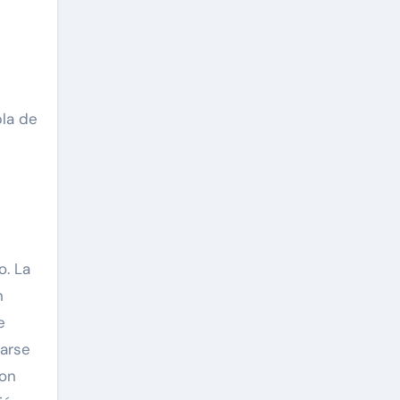
bla de
o. La
n
e
narse
son