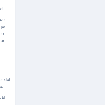
al.
que
 que
ron
 un
or del
o.
 El