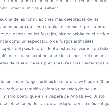
e se cierne sobre millones de personas en varios estados
todo Estados Unidos el sábado.
ia, una de las formulaciones más celebradas de las
 se conmemora de innumerables maneras. El presidente
apel central en los festejos, planea hablar en el Nation
ncia como un espectáculo de fuegos artificiales
apital del país. El presidente estuvo el viernes en Dak
nció un discurso sombrío sobre la amenaza del comuni
lladas de cuatro de sus predecesores más destacados s
do se lancen fuegos artificiales sobre Navy Pier, en Chic
eva York, que también celebró una caída de bola a
el mismo boato que en la víspera de Año Nuevo. Bristol,
s celebraciones del Día de la Independencia más antig