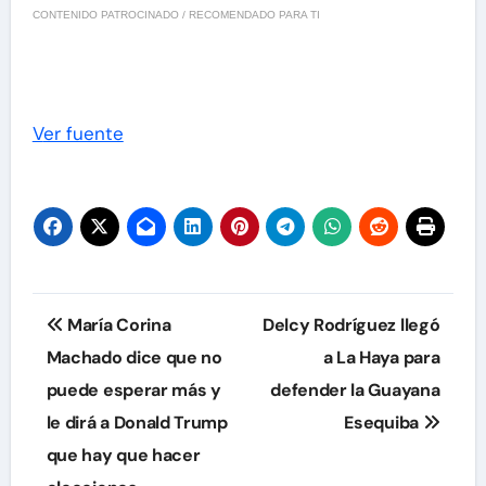
CONTENIDO PATROCINADO / RECOMENDADO PARA TI
Ver fuente
Navegación
María Corina
Delcy Rodríguez llegó
de
Machado dice que no
a La Haya para
puede esperar más y
defender la Guayana
entradas
le dirá a Donald Trump
Esequiba
que hay que hacer