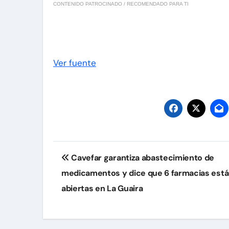
CONTENIDO PATROCINADO / RECOMENDADO PARA TI
Ver fuente
Navegación
Cavefar garantiza abastecimiento de
de
medicamentos y dice que 6 farmacias est
entradas
abiertas en La Guaira