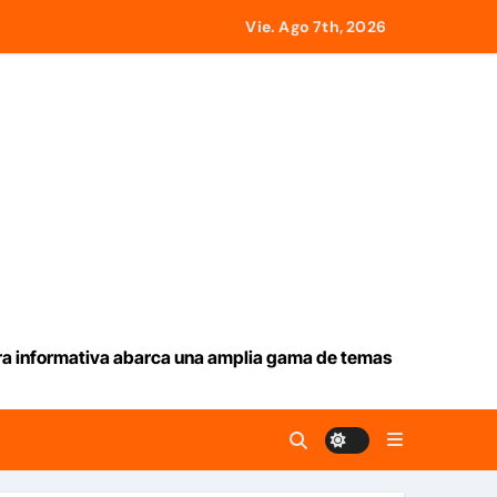
 de EEUU
Vie. Ago 7th, 2026
ultados’
mprendedores afectados por los terremotos
traer alrededor de 420.000 barriles diarios
lombia
ras mas de 70 años
ura informativa abarca una amplia gama de temas
 este viernes 7 de agosto 2026