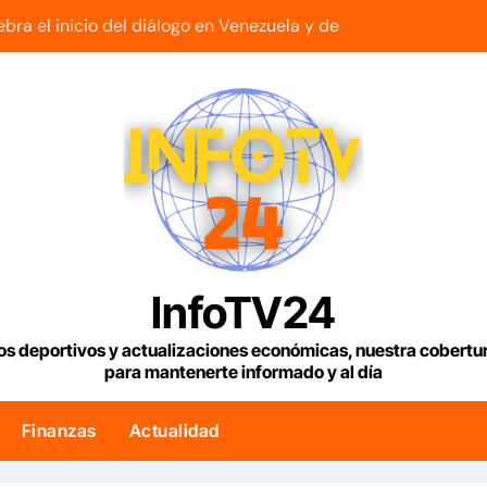
bra el inicio del diálogo en Venezuela y destaca el respaldo
 seremos jueces de las palabras, seremos testigos de los res
orga créditos a más de 1.000 comercios para apoyar a los e
e para 2028 puede aumentar su producción en Venezuela y ex
za Afiuni pidió cerrar su caso por grave enfermedad
riella, el abogado sin experiencia que empezó a gobernar Co
os dos temblores que ocurrieron en Barquisimeto
InfoTV24
vuelva a recibir los Juegos Centroamericanos y del Caribe t
os deportivos y actualizaciones económicas, nuestra cobert
para mantenerte informado y al día
iella asumió la Presidencia en medio de una polarización
s Condiciones Meteorológicas para las próximas 24 horas, de
Finanzas
Actualidad