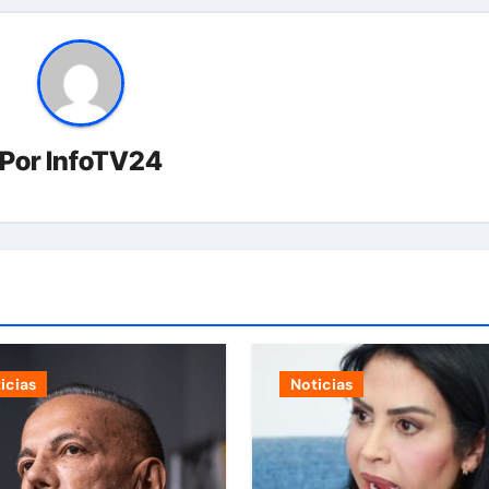
Por
InfoTV24
icias
Noticias