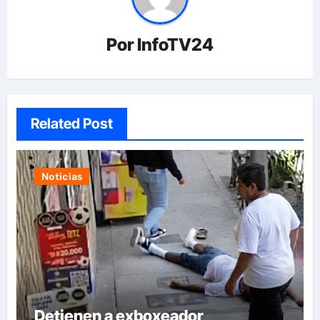
Por
InfoTV24
Related Post
Noticias
Detienen a exboxeador