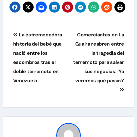
Navegación
La estremecedora
Comerciantes en La
de
historia del bebé que
Guaira reabren entre
nació entre los
la tragedia del
entradas
escombros tras el
terremoto para salvar
doble terremoto en
sus negocios: ‘Ya
Venezuela
veremos qué pasará’