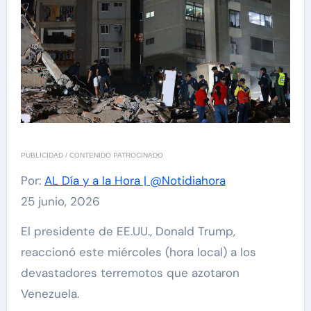
PUBLICIDAD / CONTENIDO PATROCINADO
Por:
AL Día y a la Hora | @Notidiahora
25 junio, 2026
El presidente de EE.UU., Donald Trump,
reaccionó este miércoles (hora local) a los
devastadores terremotos que azotaron
Venezuela.