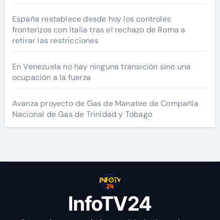
España restablece desde hoy los controles
fronterizos con Italia tras el rechazo de Roma a
retirar las restricciones
En Venezuela no hay ninguna transición sino una
ocupación a la fuerza
Avanza proyecto de Gas de Manatee de Compañía
Nacional de Gas de Trinidad y Tobago
InfoTV24