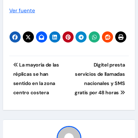
Ver fuente
Navegación
La mayoría de las
Digitel presta
de
réplicas se han
servicios de llamadas
sentido en la zona
nacionales y SMS
entradas
centro costera
gratis por 48 horas