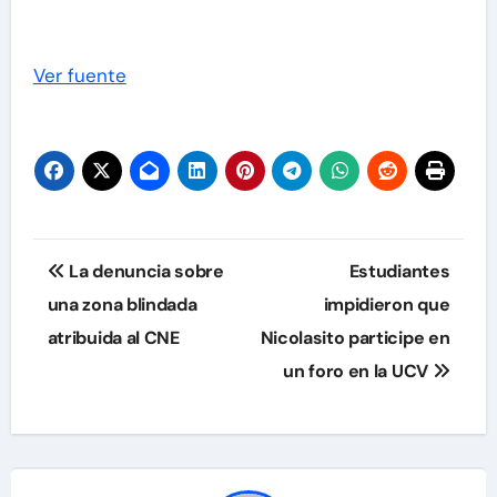
Ver fuente
Navegación
La denuncia sobre
Estudiantes
de
una zona blindada
impidieron que
atribuida al CNE
Nicolasito participe en
entradas
un foro en la UCV