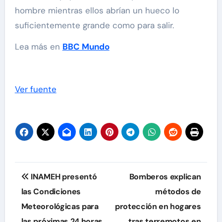
hombre mientras ellos abrían un hueco lo
suficientemente grande como para salir.
Lea más en
BBC Mundo
Ver fuente
Navegación
INAMEH presentó
Bomberos explican
de
las Condiciones
métodos de
Meteorológicas para
protección en hogares
entradas
las próximas 24 horas,
tras terremotos en