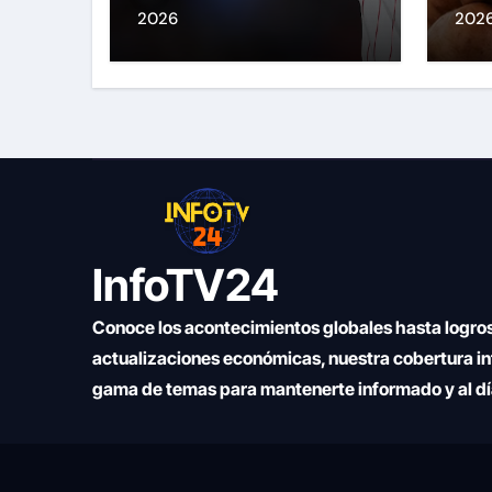
ante Nacionales
2026
202
InfoTV24
Conoce los acontecimientos globales hasta logros
actualizaciones económicas, nuestra cobertura i
gama de temas para mantenerte informado y al d