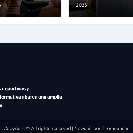
demoras
6
2026
 deportivos y
nformativa abarca una amplia
ía
Copyright © All rights reserved
|
Newsair
por
Themeansar
.