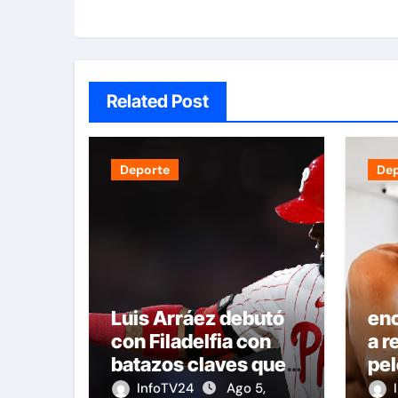
Related Post
Deporte
De
Luis Arráez debutó
en
con Filadelfia con
a r
batazos claves que
pel
dieron la victoria
de
InfoTV24
Ago 5,