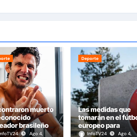
porte
Deporte
contraron muerto
Las medidas que
econocido
tomarán en el fútb
eador brasileño
europeo para
 34 años
erradicar las
InfoTV24
Ago 4,
InfoTV24
Ago 4,