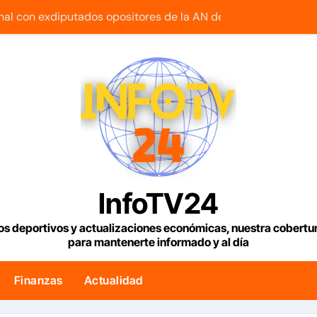
onal con exdiputados opositores de la AN de 2015
lar en Venezuela con fecha valor viernes 7 de agosto de 2026
s agrónomos insta a la banca a financiar la agricultura famili
duciendo café de «muy buena calidad» que está siendo expor
s Condiciones Meteorológicas para las próximas 24 horas, d
 edificios que no han sido atendidos
uetía reanuda sus operaciones de carga con primer vuelo 
InfoTV24
maestra con cáncer que creó una escuelita para niños damnif
os deportivos y actualizaciones económicas, nuestra cobert
para mantenerte informado y al día
e tenemos es la reinstitucionalización
ogo político iniciado en Venezuela
Finanzas
Actualidad