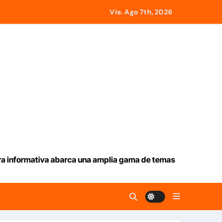
Vie. Ago 7th, 2026
ar
tado a 21 países
e este jueves 6 de agosto 2026
desde Panamá
icados en La Guaira
ura informativa abarca una amplia gama de temas