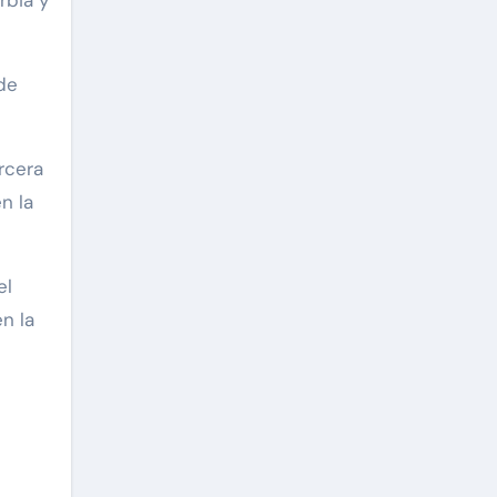
de
rcera
n la
el
n la