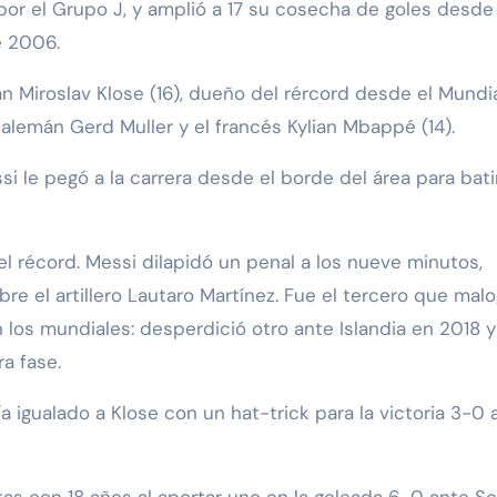
 por el Grupo J, y amplió a 17 su cosecha de goles desd
e 2006.
án Miroslav Klose (16), dueño del rércord desde el Mundi
l alemán Gerd Muller y el francés Kylian Mbappé (14).
si le pegó a la carrera desde el borde del área para batir
 el récord. Messi dilapidó un penal a los nueve minutos,
re el artillero Lautaro Martínez. Fue el tercero que mal
los mundiales: desperdició otro ante Islandia en 2018 y
a fase.
 igualado a Klose con un hat-trick para la victoria 3-0 
tas con 18 años al aportar uno en la goleada 6-0 ante Se