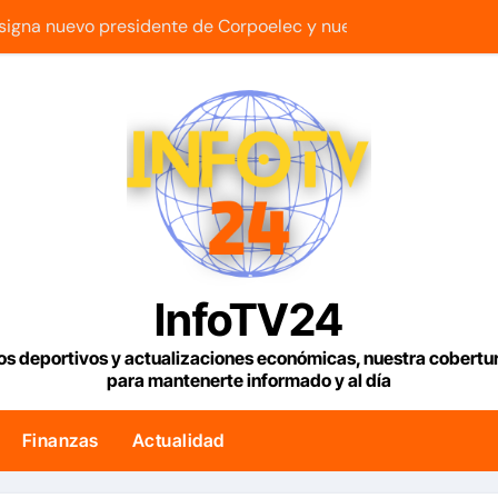
igna nuevo presidente de Corpoelec y nuevo viceministro de 
esde hoy los controles fronterizos con Italia tras el rechazo d
 ninguna transición sino una ocupación a la fuerza
 Gas de Manatee de Compañía Nacional de Gas de Trinidad 
n 2 outs en la 9na y superan 3-2 a Bravos en 10 innings tras 
ue con armas de alta precisión contra la industria militar en K
os para viviendas tendrán una tasa de 5% y se analiza exoner
InfoTV24
 fin a la causa contra la exjuex Afiuni
os deportivos y actualizaciones económicas, nuestra cobert
para mantenerte informado y al día
lítico en Venezuela entre el gobierno y la oposición
nar 1.000 millones de dólares a Colombia para un paquete de
Finanzas
Actualidad