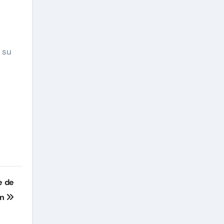
 su
e de
ón