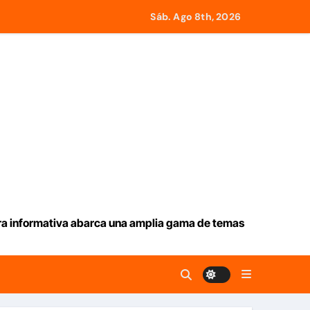
Servicios Eléctricos
Sáb. Ago 8th, 2026
e Roma a retirar las restricciones
y Tobago
larga lluvia
iev
ación de aranceles
ura informativa abarca una amplia gama de temas
 seguridad