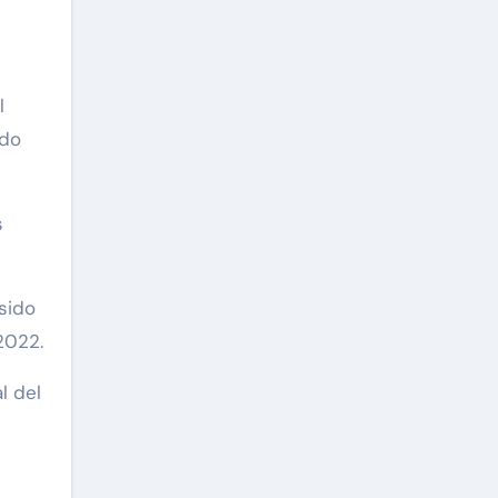
l
ido
s
sido
2022.
l del