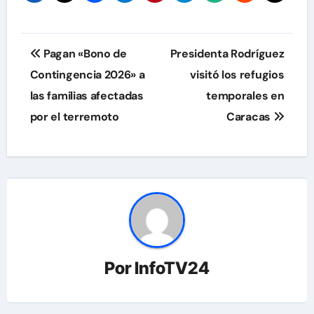
Navegación
Pagan «Bono de
Presidenta Rodríguez
de
Contingencia 2026» a
visitó los refugios
las familias afectadas
temporales en
entradas
por el terremoto
Caracas
Por
InfoTV24