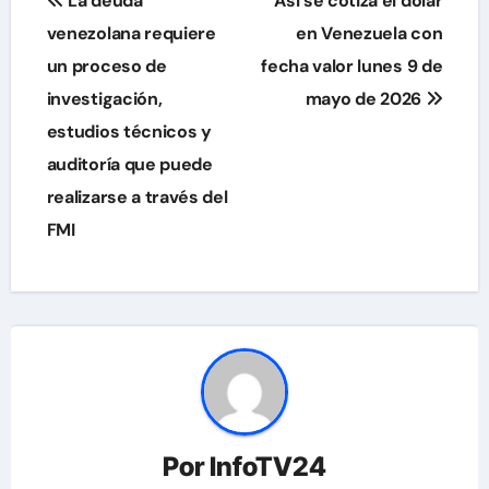
La deuda
Así se cotiza el dólar
de
venezolana requiere
en Venezuela con
un proceso de
fecha valor lunes 9 de
entradas
investigación,
mayo de 2026
estudios técnicos y
auditoría que puede
realizarse a través del
FMI
Por
InfoTV24