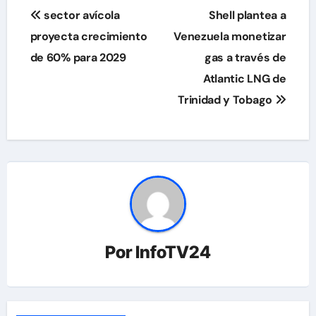
Navegación
sector avícola
Shell plantea a
de
proyecta crecimiento
Venezuela monetizar
de 60% para 2029
gas a través de
entradas
Atlantic LNG de
Trinidad y Tobago
Por
InfoTV24