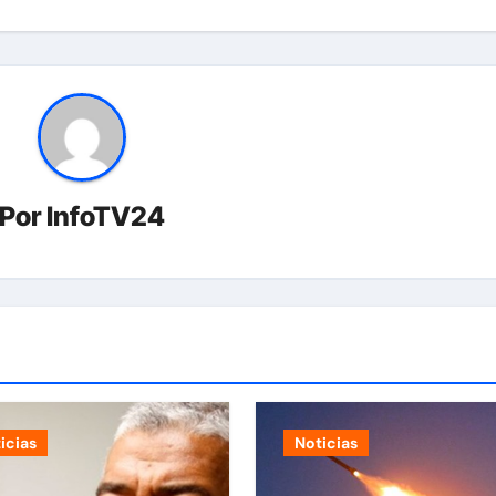
Por
InfoTV24
icias
Noticias