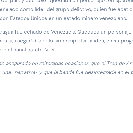
 del país y que solo «quedaba un personaje», en aparen
ñalado como líder del grupo delictivo, quien fue abati
con Estados Unidos en un estado minero venezolano.
 Aragua fue echado de Venezuela. Quedaba un personaje
es…», aseguró Cabello sin completar la idea, en su pro
or el canal estatal VTV.
an asegurado en reiteradas ocasiones que el Tren de Ar
una «narrativa» y que la banda fue desintegrada en el p