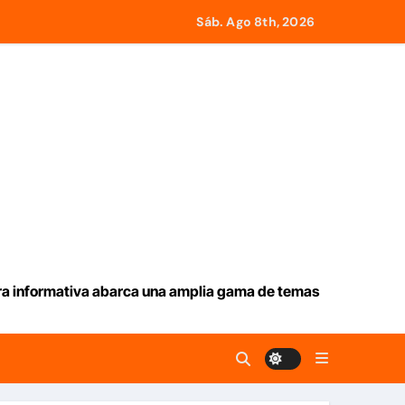
Sáb. Ago 8th, 2026
y Tobago
larga lluvia
iev
ación de aranceles
26-2030
ura informativa abarca una amplia gama de temas
e Roma a retirar las restricciones