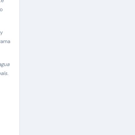
te
do
 y
grama
agua
aís.