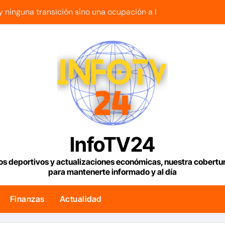
 ninguna transición sino una ocupación a la fuerza
 Gas de Manatee de Compañía Nacional de Gas de Trinidad 
n 2 outs en la 9na y superan 3-2 a Bravos en 10 innings tras 
ue con armas de alta precisión contra la industria militar en K
os para viviendas tendrán una tasa de 5% y se analiza exoner
 fin a la causa contra la exjuex Afiuni
lítico en Venezuela entre el gobierno y la oposición
InfoTV24
riella jura como presidente de Colombia para el periodo 20
os deportivos y actualizaciones económicas, nuestra cobert
para mantenerte informado y al día
lar en Venezuela con fecha valor lunes 10 de agosto de 2026
esde hoy los controles fronterizos con Italia tras el rechazo d
Finanzas
Actualidad