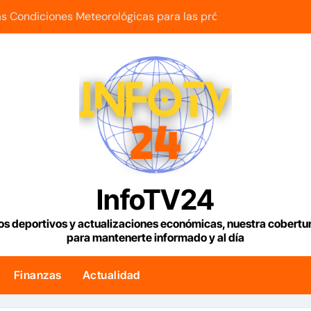
s Condiciones Meteorológicas para las próximas 24 horas, d
 edificios que no han sido atendidos
uetía reanuda sus operaciones de carga con primer vuelo 
maestra con cáncer que creó una escuelita para niños damnif
e tenemos es la reinstitucionalización
usó su influencia para acelerar las elecciones en Venezuela
a la bienvenida’ a opositores que llegaron al país para diálog
InfoTV24
 bono para familias afectadas por los terremotos: Conoce e
os deportivos y actualizaciones económicas, nuestra cobert
para mantenerte informado y al día
uncia reparación de 13.000 viviendas afectadas por los terr
duciendo café de «muy buena calidad» que está siendo expor
Finanzas
Actualidad