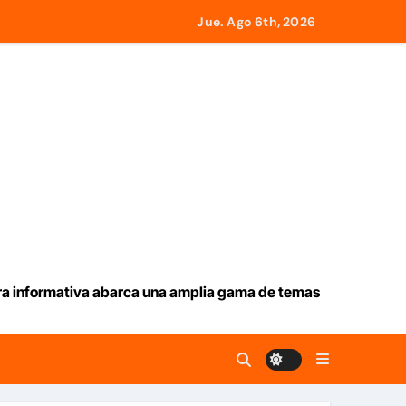
e este jueves 6 de agosto 2026
Jue. Ago 6th, 2026
desde Panamá
icados en La Guaira
o con el gobierno
l monto
ura informativa abarca una amplia gama de temas
emotos
tado a 21 países