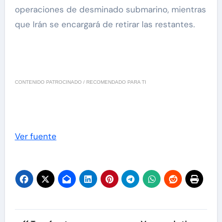
operaciones de desminado submarino, mientras
que Irán se encargará de retirar las restantes.
CONTENIDO PATROCINADO / RECOMENDADO PARA TI
Ver fuente
Navegación