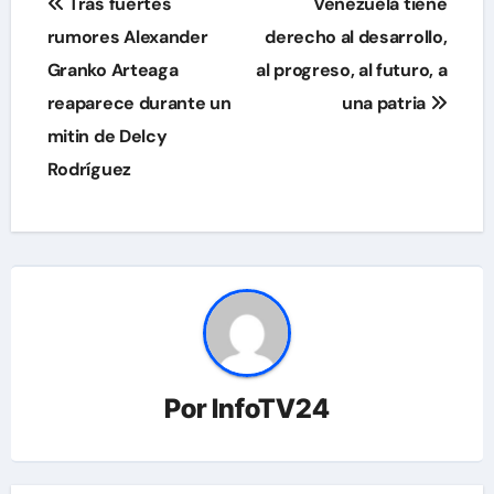
Tras fuertes
Venezuela tiene
de
rumores Alexander
derecho al desarrollo,
Granko Arteaga
al progreso, al futuro, a
entradas
reaparece durante un
una patria
mitin de Delcy
Rodríguez
Por
InfoTV24