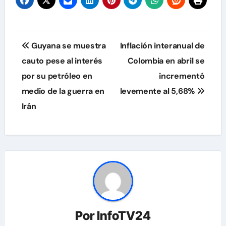
Navegación
Guyana se muestra
Inflación interanual de
de
cauto pese al interés
Colombia en abril se
por su petróleo en
incrementó
entradas
medio de la guerra en
levemente al 5,68%
Irán
Por
InfoTV24