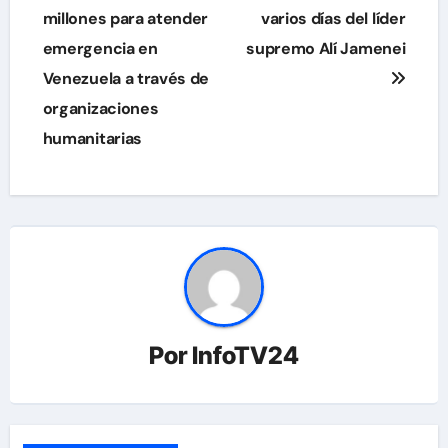
de
millones para atender
varios días del líder
emergencia en
supremo Alí Jamenei
entradas
Venezuela a través de
organizaciones
humanitarias
Por
InfoTV24