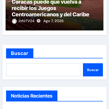
Caracas puede que vuelva a
recibir los Juegos
Centroamericanos y del Caribe
tras mas de 70 años
InfoTV24
Ago 7, 2026
Buscar
Buscar
Noticias Recientes