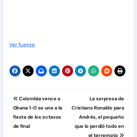
Ver fuente
Navegación
Colombia vence a
La sorpresa de
de
Ghana 1-0 se une a la
Cristiano Ronaldo para
fiesta de los octavos
Andrés, el pequeño
entradas
de final
que lo perdió todo en
el terremoto