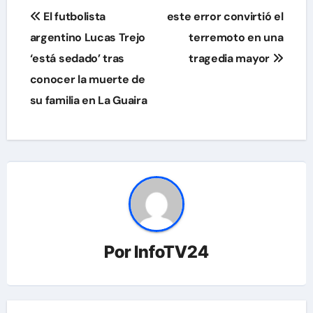
Navegación
El futbolista
este error convirtió el
de
argentino Lucas Trejo
terremoto en una
‘está sedado’ tras
tragedia mayor
entradas
conocer la muerte de
su familia en La Guaira
Por
InfoTV24