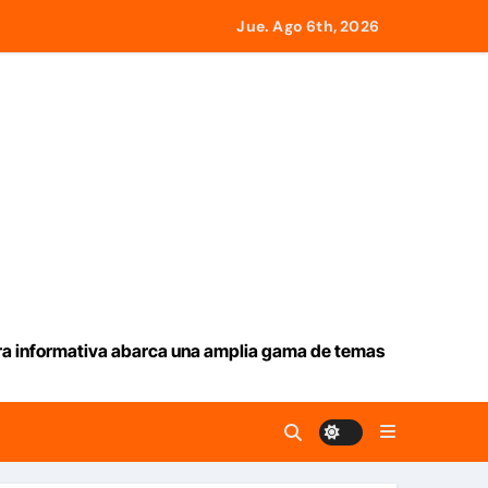
Jue. Ago 6th, 2026
desde Panamá
icados en La Guaira
o con el gobierno
l monto
emotos
ura informativa abarca una amplia gama de temas
e este jueves 6 de agosto 2026