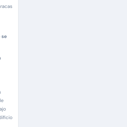
 se
a
s
de
ajo
ificio