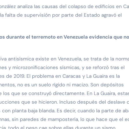
, la falta de supervisión por parte del Estado agravó el
ios durante el terremoto en Venezuela evidencia que no
iva antisísmica existe en Venezuela, se trata de la norm
s y microzonificaciones sísmicas, y se reforzó tras el
es de 2019. El problema en Caracas y La Guaira es la
entos, no es un suelo rígido ni macizo. Son depósitos
 los que se construyó directamente. En La Guaira, esta
rucciones que se hicieron. Incluso después del deslave 
 con planta baja blanda. Es decir, cuando la parte de ab
lumnas, sin paredes de mampostería, lo que hace que el ed
ia, todo el peso cae sobre ellas durante un sismo,