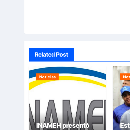
Related Post
Noticias
Not
INAMEH presentó
Est