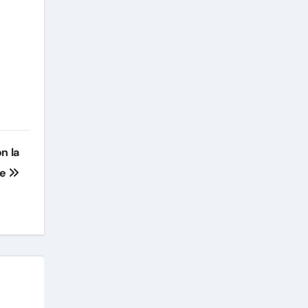
n la
re