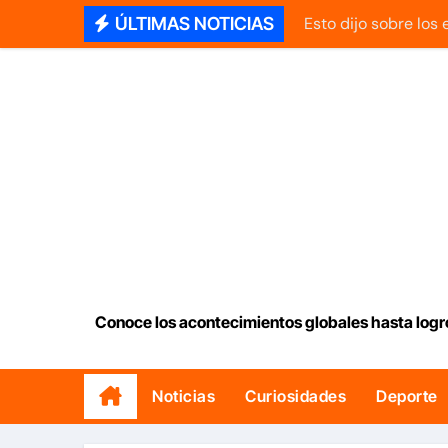
Saltar
ÚLTIMAS NOTICIAS
Esto dijo sobre los
al
Aeropuerto de Maiq
contenido
La historia de una 
El mayor desafío qu
Senador Rick Scott 
Diosdado Cabello ‘d
Comenzó entrega de
Delcy Rodríguez an
Conoce los acontecimientos globales hasta logr
Así se cotiza el dó
INAMEH presentó la
Noticias
Curiosidades
Deporte