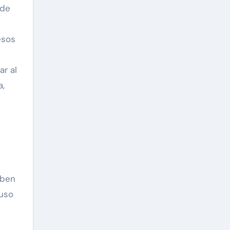
 de
esos
ar al
a,
s
eben
 uso