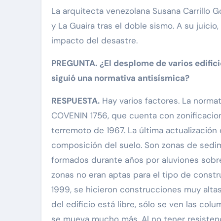
La arquitecta venezolana Susana Carrillo González analiza las causas del colapso de edificios en Caracas
y La Guaira tras el doble sismo. A su juicio
impacto del desastre.
PREGUNTA.
¿El desplome de varios edific
siguió una normativa antisísmica?
RESPUESTA.
Hay varios factores. La normat
COVENIN 1756, que cuenta con zonificacione
terremoto de 1967. La última actualización 
composición del suelo. Son zonas de sedim
formados durante años por aluviones sobre
zonas no eran aptas para el tipo de const
1999, se hicieron construcciones muy altas
del edificio está libre, sólo se ven las co
se mueva mucho más. Al no tener resistenc