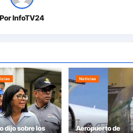
Por
InfoTV24
icias
Noticias
o dijo sobre los
Aeropuerto de