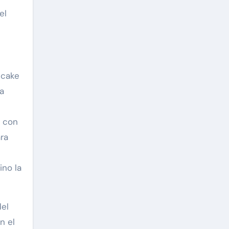
el
ncake
a
n con
ara
ino la
del
n el