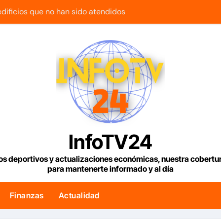
 edificios que no han sido atendidos
uetía reanuda sus operaciones de carga con primer vuelo 
maestra con cáncer que creó una escuelita para niños damnif
e tenemos es la reinstitucionalización
usó su influencia para acelerar las elecciones en Venezuela
a la bienvenida’ a opositores que llegaron al país para diálog
 bono para familias afectadas por los terremotos: Conoce e
InfoTV24
uncia reparación de 13.000 viviendas afectadas por los terr
os deportivos y actualizaciones económicas, nuestra cobert
para mantenerte informado y al día
lar en Venezuela con fecha valor jueves 6 de agosto de 2026
s Condiciones Meteorológicas para las próximas 24 horas, d
Finanzas
Actualidad