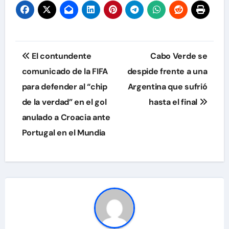
Navegación
El contundente
Cabo Verde se
de
comunicado de la FIFA
despide frente a una
para defender al “chip
Argentina que sufrió
entradas
de la verdad” en el gol
hasta el final
anulado a Croacia ante
Portugal en el Mundia