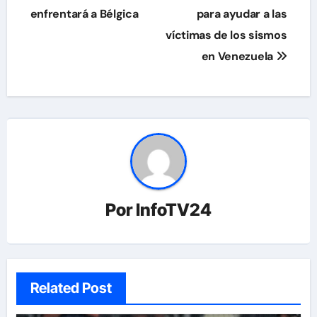
entradas
enfrentará a Bélgica
para ayudar a las
víctimas de los sismos
en Venezuela
Por
InfoTV24
Related Post