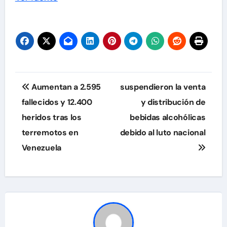
Navegación
Aumentan a 2.595
suspendieron la venta
de
fallecidos y 12.400
y distribución de
heridos tras los
bebidas alcohólicas
entradas
terremotos en
debido al luto nacional
Venezuela