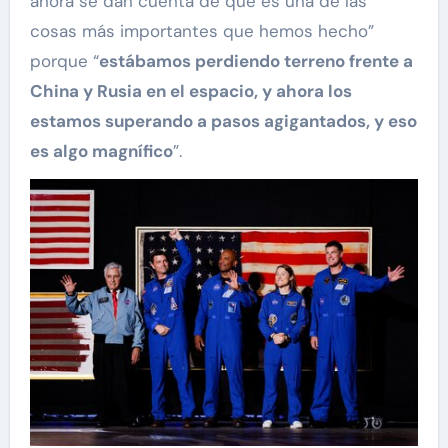
ahora se dan cuenta de que es una de las
cosas más importantes que hemos hecho”
porque “
estábamos perdiendo terreno frente a
China y Rusia en el espacio, y ahora los
estamos superando a pasos agigantados, y eso
es algo magnífico
”.