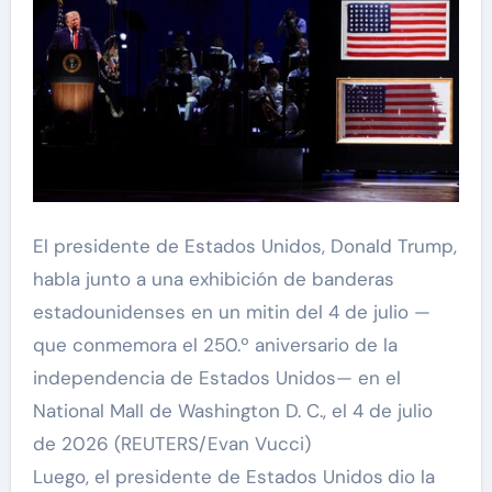
El presidente de Estados Unidos, Donald Trump,
habla junto a una exhibición de banderas
estadounidenses en un mitin del 4 de julio —
que conmemora el 250.º aniversario de la
independencia de Estados Unidos— en el
National Mall de Washington D. C., el 4 de julio
de 2026 (REUTERS/Evan Vucci)
Luego, el presidente de Estados Unidos
dio la