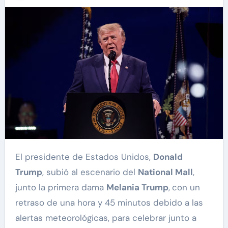
El presidente de Estados Unidos,
Donald
Trump
, subió al escenario del
National Mall
,
junto la primera dama
Melania Trump
,
con un
retraso de una hora y 45 minutos debido a las
alertas meteorológicas, para celebrar junto a