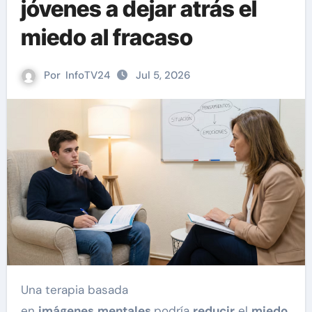
jóvenes a dejar atrás el
miedo al fracaso
Por
InfoTV24
Jul 5, 2026
Una terapia basada
en
imágenes
mentales
podría
reducir
el
miedo