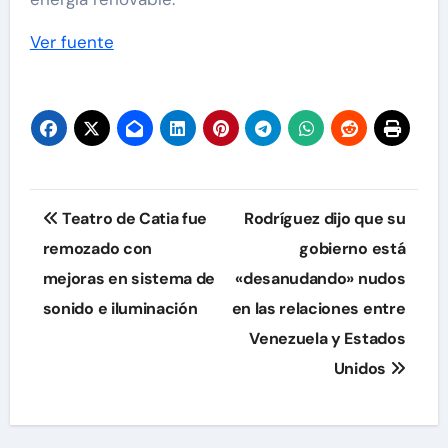
Ver fuente
Navegación
Teatro de Catia fue
Rodríguez dijo que su
de
remozado con
gobierno está
mejoras en sistema de
«desanudando» nudos
entradas
sonido e iluminación
en las relaciones entre
Venezuela y Estados
Unidos